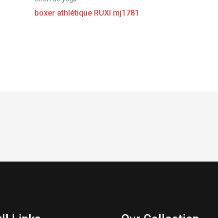
boxer athlétique RUXI mj1781