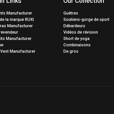
ll Links
Our Collection
nts Manufacturer
Guêtres
 de la marque RUXI
Soutiens-gorge de sport
Bras Manufacturer
Débardeurs
revendeur
Vidéos de révision
its Manufacturer
Short de yoga
ue
Combinaisons
 Vest Manufacturer
De gros