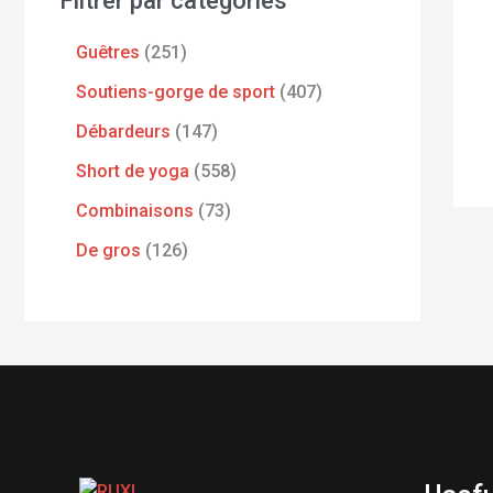
Filtrer par catégories
Guêtres
251
Soutiens-gorge de sport
407
Débardeurs
147
Short de yoga
558
Combinaisons
73
De gros
126