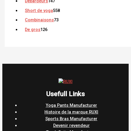
Débardeurs
147
Short de yoga
558
Combinaisons
73
De gros
126
Usefull Links
Yoga Pants Manufacturer
Histoire de la marque RUXI
Sports Bras Manufacturer
Devenir revendeur