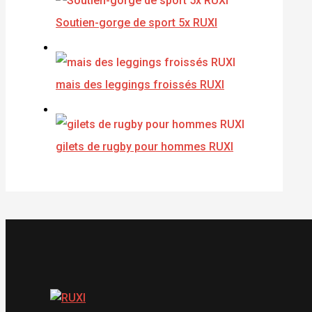
Soutien-gorge de sport 5x RUXI
mais des leggings froissés RUXI
gilets de rugby pour hommes RUXI