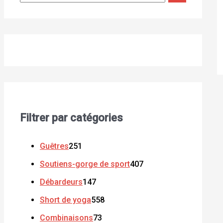
Filtrer par catégories
Guêtres
251
Soutiens-gorge de sport
407
Débardeurs
147
Short de yoga
558
Combinaisons
73