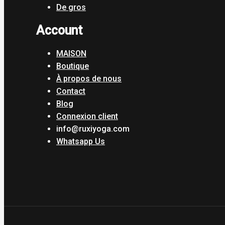
De gros
Account
MAISON
Boutique
À propos de nous
Contact
Blog
Connexion client
info@ruxiyoga.com
Whatsapp Us