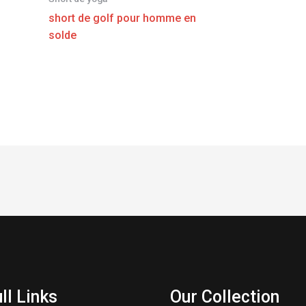
short de golf pour homme en
solde
ll Links
Our Collection