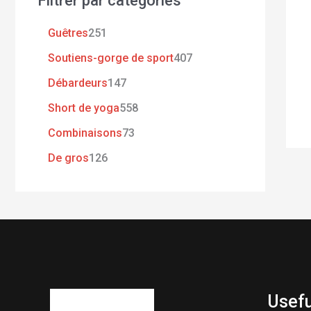
Filtrer par catégories
Guêtres
251
Soutiens-gorge de sport
407
Débardeurs
147
Short de yoga
558
Combinaisons
73
De gros
126
Usefu