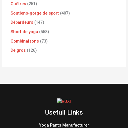
Guêtres
251
Soutiens-gorge de sport
407
Débardeurs
147
Short de yoga
558
Combinaisons
73
De gros
126
Usefull Links
Yoga Pants Manufacturer