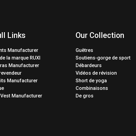
ll Links
Our Collection
nts Manufacturer
Guêtres
 de la marque RUXI
Soutiens-gorge de sport
Bras Manufacturer
Débardeurs
revendeur
Vidéos de révision
its Manufacturer
Short de yoga
ue
Combinaisons
 Vest Manufacturer
De gros