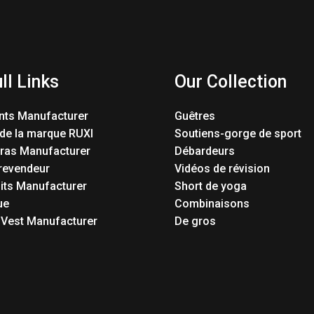
ll Links
Our Collection
nts Manufacturer
Guêtres
 de la marque RUXI
Soutiens-gorge de sport
Bras Manufacturer
Débardeurs
revendeur
Vidéos de révision
its Manufacturer
Short de yoga
ue
Combinaisons
 Vest Manufacturer
De gros