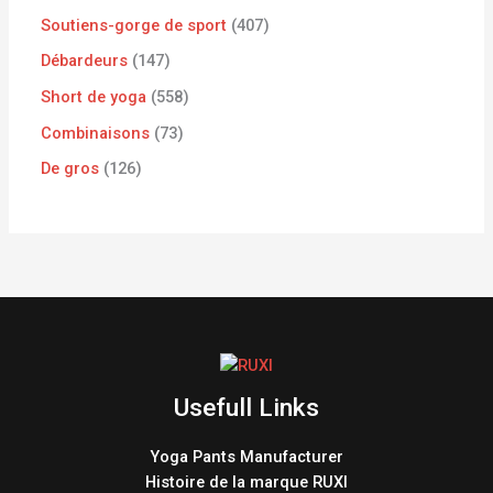
Soutiens-gorge de sport
407
Débardeurs
147
Short de yoga
558
Combinaisons
73
De gros
126
Usefull Links
Yoga Pants Manufacturer
Histoire de la marque RUXI