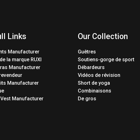
ll Links
Our Collection
nts Manufacturer
Guêtres
 de la marque RUXI
Soutiens-gorge de sport
Bras Manufacturer
Débardeurs
revendeur
Vidéos de révision
its Manufacturer
Short de yoga
ue
Combinaisons
 Vest Manufacturer
De gros