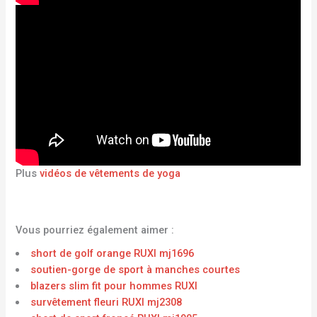
Plus
vidéos de vêtements de yoga
Vous pourriez également aimer :
short de golf orange RUXI mj1696
soutien-gorge de sport à manches courtes
blazers slim fit pour hommes RUXI
survêtement fleuri RUXI mj2308