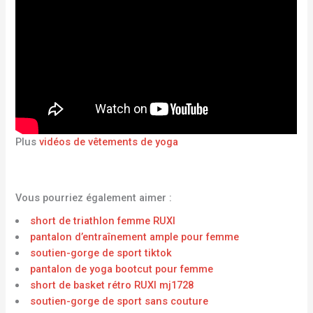
Plus
vidéos de vêtements de yoga
Vous pourriez également aimer :
short de triathlon femme RUXI
pantalon d’entraînement ample pour femme
soutien-gorge de sport tiktok
pantalon de yoga bootcut pour femme
short de basket rétro RUXI mj1728
soutien-gorge de sport sans couture