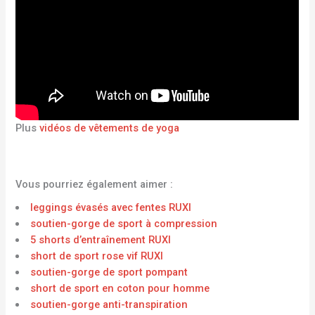
Plus
vidéos de vêtements de yoga
Vous pourriez également aimer :
leggings évasés avec fentes RUXI
soutien-gorge de sport à compression
5 shorts d’entraînement RUXI
short de sport rose vif RUXI
soutien-gorge de sport pompant
short de sport en coton pour homme
soutien-gorge anti-transpiration