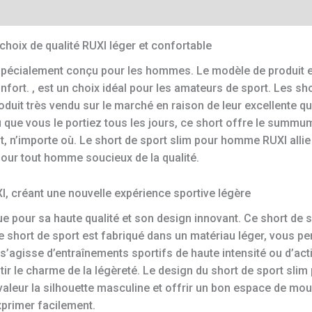
hoix de qualité RUXI léger et confortable
 spécialement conçu pour les hommes. Le modèle de produit es
onfort. , est un choix idéal pour les amateurs de sport. Les 
uit très vendu sur le marché en raison de leur excellente qual
 que vous le portiez tous les jours, ce short offre le summu
t, n’importe où. Le short de sport slim pour homme RUXI allie 
our tout homme soucieux de la qualité.
, créant une nouvelle expérience sportive légère
e pour sa haute qualité et son design innovant. Ce short de
Ce short de sport est fabriqué dans un matériau léger, vous per
l s’agisse d’entraînements sportifs de haute intensité ou d’act
ntir le charme de la légèreté. Le design du short de sport s
valeur la silhouette masculine et offrir un bon espace de mo
xprimer facilement.