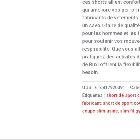
ces shorts allient confor
qui améliore vos perform
fabricants de vêtements d
un savoir-faire de qualit
pour les hommes et les 
pour soutenir vos mouve
respirabilité. Que vous al
pratiquiez des activités de
de Ruxi offrent la flexibil
besoin.
UGS :
61c81792009f
Caté
Étiquettes :
short de sport 
fabricant
,
short de sport co
coupe slim usine
,
slim fit 