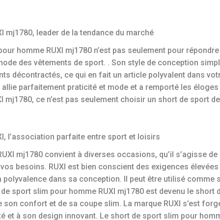
I mj1780, leader de la tendance du marché
 pour homme RUXI mj1780 n’est pas seulement pour répondre
ode des vêtements de sport. . Son style de conception simple
s décontractés, ce qui en fait un article polyvalent dans vot
llie parfaitement praticité et mode et a remporté les éloge
mj1780, ce n’est pas seulement choisir un short de sport de 
l’association parfaite entre sport et loisirs
UXI mj1780 convient à diverses occasions, qu’il s’agisse de 
à vos besoins. RUXI est bien conscient des exigences élevé
la polyvalence dans sa conception. Il peut être utilisé comme
t de sport slim pour homme RUXI mj1780 est devenu le short
 son confort et de sa coupe slim. La marque RUXI s’est forgé
té et à son design innovant. Le short de sport slim pour ho