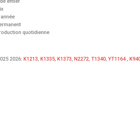
de entier
ix
 année
permanent
roduction quotidienne
2025 2026:
K1213
,
K1335
,
K1373
,
N2272
,
T1340
,
YT1164
,
K94