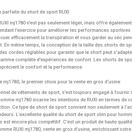
 parfaite du short de sport RUXI
UXI mj1780 n’est pas seulement léger, mais offre également 
ndant l’exercice pour améliorer les performances sportives e
acuer efficacement la transpiration et vous garder au sec pen
. En même temps, la conception de la taille des shorts de s
es cordes réglables pour garantir que le short peut s’adapter 
 gamme complète d’expériences de confort. Les shorts de sp
précient le confort et la performance.
 mj1780, le premier choix pour la vente en gros d’usine
onnel de vêtements de sport, s’est toujours engagé à fournir
r homme mj1780 incarne les intentions de RUXI en termes de c
tion. Ce type de short de sport convient non seulement à l’
endeurs. L’excellente qualité du short de sport slim pour ho
 est encore plus compétitif. C’est un produit de haute quali
omme RUXI mj1780, vente en gros d’usine, enrichissant votre