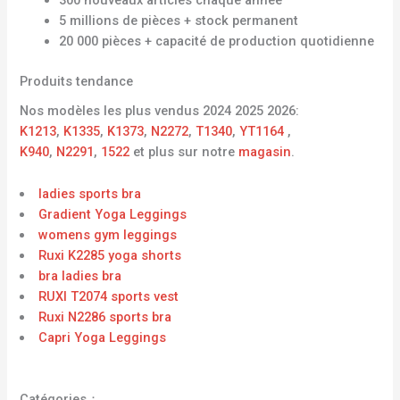
300 nouveaux articles chaque année
5 millions de pièces + stock permanent
20 000 pièces + capacité de production quotidienne
Produits tendance
Nos modèles les plus vendus 2024 2025 2026:
K1213
,
K1335
,
K1373
,
N2272
,
T1340
,
YT1164
,
K940
,
N2291
,
1522
et plus sur notre
magasin
.
ladies sports bra
Gradient Yoga Leggings
womens gym leggings
Ruxi K2285 yoga shorts
bra ladies bra
RUXI T2074 sports vest
Ruxi N2286 sports bra
Capri Yoga Leggings
Catégories：