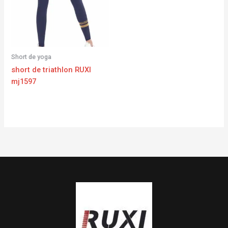
Short de yoga
short de triathlon RUXI
mj1597