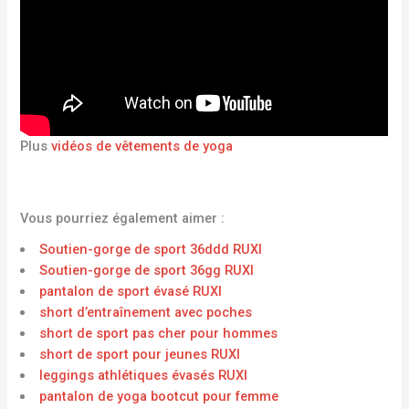
Plus
vidéos de vêtements de yoga
Vous pourriez également aimer :
Soutien-gorge de sport 36ddd RUXI
Soutien-gorge de sport 36gg RUXI
pantalon de sport évasé RUXI
short d’entraînement avec poches
short de sport pas cher pour hommes
short de sport pour jeunes RUXI
leggings athlétiques évasés RUXI
pantalon de yoga bootcut pour femme