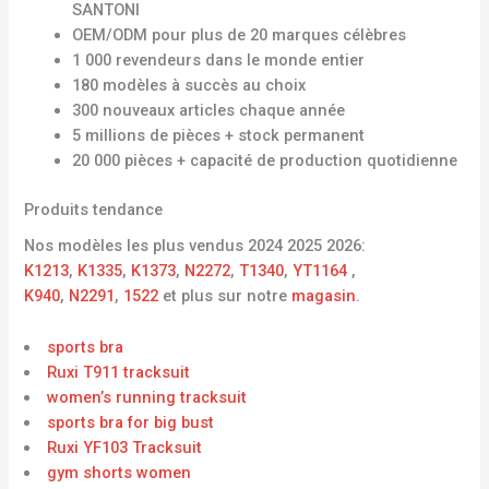
SANTONI
OEM/ODM pour plus de 20 marques célèbres
1 000 revendeurs dans le monde entier
180 modèles à succès au choix
300 nouveaux articles chaque année
5 millions de pièces + stock permanent
20 000 pièces + capacité de production quotidienne
Produits tendance
Nos modèles les plus vendus 2024 2025 2026:
K1213
,
K1335
,
K1373
,
N2272
,
T1340
,
YT1164
,
K940
,
N2291
,
1522
et plus sur notre
magasin
.
sports bra
Ruxi T911 tracksuit
women’s running tracksuit
sports bra for big bust
Ruxi YF103 Tracksuit
gym shorts women