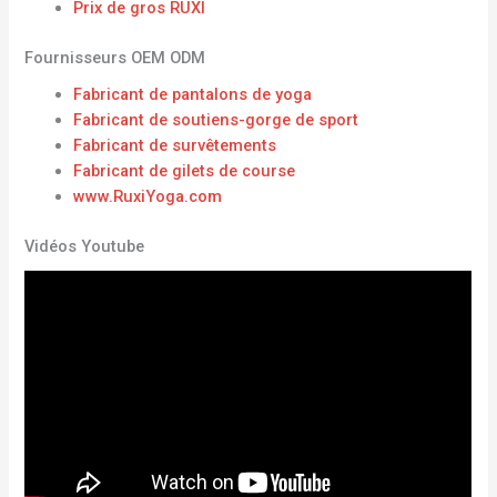
Prix ​​de gros RUXI
Fournisseurs OEM ODM
Fabricant de pantalons de yoga
Fabricant de soutiens-gorge de sport
Fabricant de survêtements
Fabricant de gilets de course
www.RuxiYoga.com
Vidéos Youtube