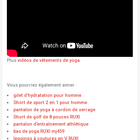
Plus
vidéos de vêtements de yoga
Vous pourriez également aimer :
gilet d’hydratation pour homme
Short de sport 2 en 1 pour homme
pantalon de yoga à cordon de serrage
Short de golf de 8 pouces RUXI
pantalon d’entraînement athlétique
bas de yoga RUXI mj459
leggings à coutures en V RUXI