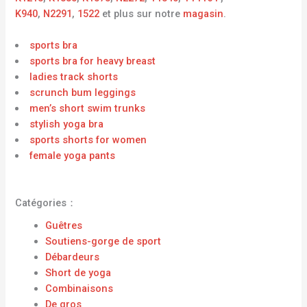
K940
,
N2291
,
1522
et plus sur notre
magasin
.
sports bra
sports bra for heavy breast
ladies track shorts
scrunch bum leggings
men’s short swim trunks
stylish yoga bra
sports shorts for women
female yoga pants
Catégories：
Guêtres
Soutiens-gorge de sport
Débardeurs
Short de yoga
Combinaisons
De gros