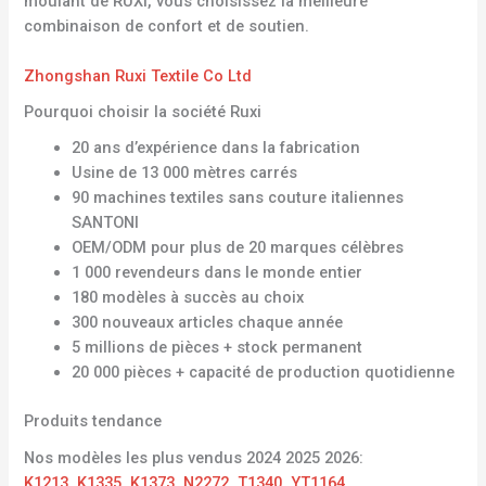
moulant de RUXI, vous choisissez la meilleure
combinaison de confort et de soutien.
Zhongshan Ruxi Textile Co Ltd
Pourquoi choisir la société Ruxi
20 ans d’expérience dans la fabrication
Usine de 13 000 mètres carrés
90 machines textiles sans couture italiennes
SANTONI
OEM/ODM pour plus de 20 marques célèbres
1 000 revendeurs dans le monde entier
180 modèles à succès au choix
300 nouveaux articles chaque année
5 millions de pièces + stock permanent
20 000 pièces + capacité de production quotidienne
Produits tendance
Nos modèles les plus vendus 2024 2025 2026:
K1213
,
K1335
,
K1373
,
N2272
,
T1340
,
YT1164
,