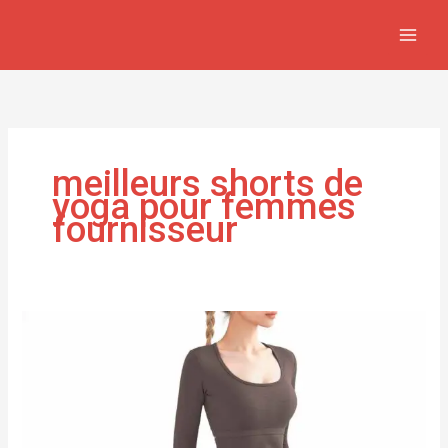
Aller
au
contenu
meilleurs shorts de
yoga pour femmes
fournisseur
meilleurs
shorts
de
yoga
pour
femmes