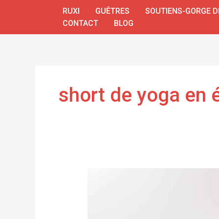
Aller
RUXI
GUÊTRES
SOUTIENS-GORGE D
au
CONTACT
BLOG
contenu
short de yoga en 
short
de
yoga
en