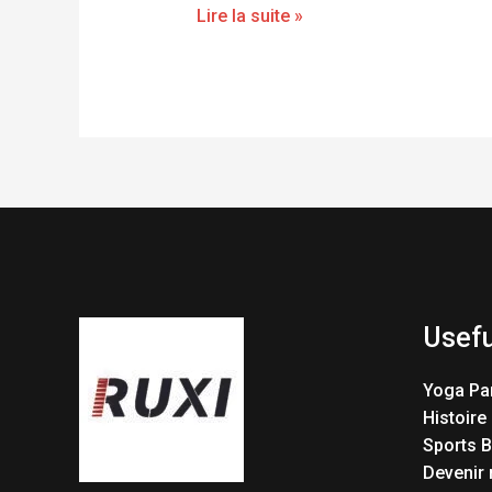
Lire la suite »
Usefu
Yoga Pa
Histoire
Sports 
Devenir 