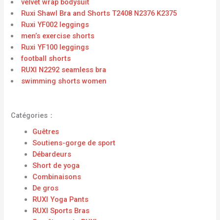
velvet wrap bodysuit
Ruxi Shawl Bra and Shorts T2408 N2376 K2375
Ruxi YF002 leggings
men’s exercise shorts
Ruxi YF100 leggings
football shorts
RUXI N2292 seamless bra
swimming shorts women
Catégories：
Guêtres
Soutiens-gorge de sport
Débardeurs
Short de yoga
Combinaisons
De gros
RUXI Yoga Pants
RUXI Sports Bras