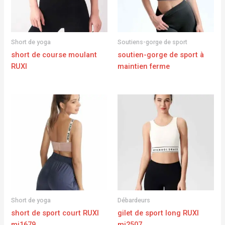
Short de yoga
Soutiens-gorge de sport
short de course moulant
soutien-gorge de sport à
RUXI
maintien ferme
Short de yoga
Débardeurs
short de sport court RUXI
gilet de sport long RUXI
mj1679
mj2507