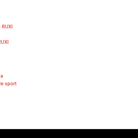
 RUXI
RUXI
ga
de sport