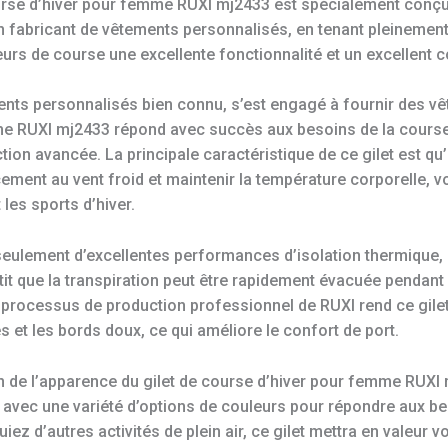
ourse d’hiver pour femme RUXI mj2433 est spécialement conçu 
 fabricant de vêtements personnalisés, en tenant pleinemen
eurs de course une excellente fonctionnalité et un excellent c
ents personnalisés bien connu, s’est engagé à fournir des vê
me RUXI mj2433 répond avec succès aux besoins de la course
ion avancée. La principale caractéristique de ce gilet est qu’i
cement au vent froid et maintenir la température corporelle, 
 les sports d’hiver.
 seulement d’excellentes performances d’isolation thermique
tit que la transpiration peut être rapidement évacuée pendant 
e processus de production professionnel de RUXI rend ce gilet
 et les bords doux, ce qui améliore le confort de port.
ign de l’apparence du gilet de course d’hiver pour femme RUXI
té, avec une variété d’options de couleurs pour répondre aux 
ez d’autres activités de plein air, ce gilet mettra en valeur 