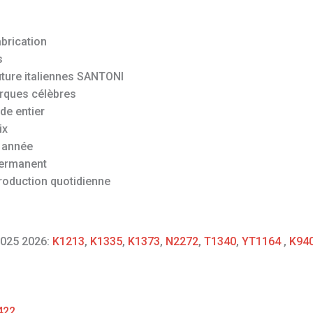
abrication
s
uture italiennes SANTONI
rques célèbres
de entier
ix
 année
permanent
roduction quotidienne
2025 2026:
K1213
,
K1335
,
K1373
,
N2272
,
T1340
,
YT1164
,
K94
422