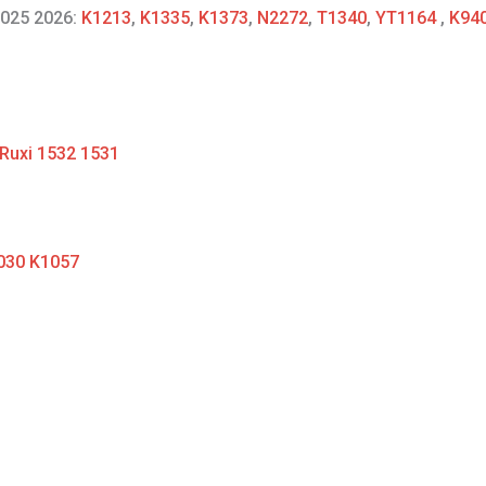
2025 2026:
K1213
,
K1335
,
K1373
,
N2272
,
T1340
,
YT1164
,
K94
 Ruxi 1532 1531
1030 K1057