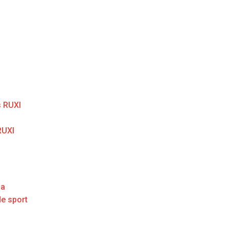
 RUXI
RUXI
ga
de sport