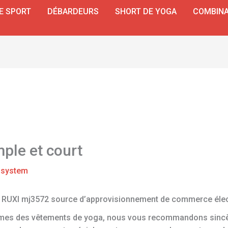
E SPORT
DÉBARDEURS
SHORT DE YOGA
COMBINA
ple et court
r
system
s RUXI mj3572 source d’approvisionnement de commerce élect
times des vêtements de yoga, nous vous recommandons sinc