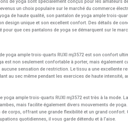
lons de yoga sont spécialement conçus pour les amateurs de
 devenus un choix populaire sur le marché du commerce électro
oga de haute qualité, son pantalon de yoga ample trois-qua
design unique et son excellent confort. Des détails de conc
é pour que ces pantalons de yoga se démarquent sur le marc
 de yoga ample trois-quarts RUXI mj3572 est son confort ulti
ga est non seulement confortable à porter, mais également ca
aucune sensation de restriction. Le tissu a une excellente res
dant au sec même pendant les exercices de haute intensité, a
de yoga ample trois-quarts RUXI mj3572 est très à la mode. L
 jambes, mais facilite également divers mouvements de yoga
s de corps, offrant une grande flexibilité et un grand confor
ations quotidiennes, il vous garde détendu et à l’aise.