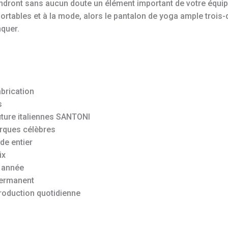
ndront sans aucun doute un élément important de votre équi
ortables et à la mode, alors le pantalon de yoga ample trois
nquer.
abrication
s
uture italiennes SANTONI
rques célèbres
de entier
ix
 année
permanent
roduction quotidienne