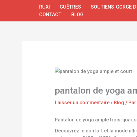
Aller
RUXI
GUÊTRES
SOUTIENS-GORGE D
au
CONTACT
BLOG
contenu
pantalon de yoga am
Laisser un commentaire
/
Blog
/ Pa
Pantalon de yoga ample trois-quart
Découvrez le confort et la mode ul