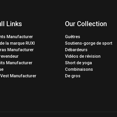
ll Links
Our Collection
nts Manufacturer
Guêtres
 de la marque RUXI
Soutiens-gorge de sport
Bras Manufacturer
Débardeurs
revendeur
Vidéos de révision
its Manufacturer
Short de yoga
ue
Combinaisons
 Vest Manufacturer
De gros