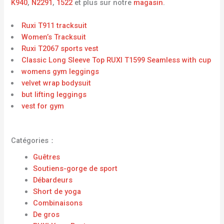
K940
,
N2291
,
1522
et plus sur notre
magasin
.
Ruxi T911 tracksuit
Women’s Tracksuit
Ruxi T2067 sports vest
Classic Long Sleeve Top RUXI T1599 Seamless with cup
womens gym leggings
velvet wrap bodysuit
but lifting leggings
vest for gym
Catégories：
Guêtres
Soutiens-gorge de sport
Débardeurs
Short de yoga
Combinaisons
De gros