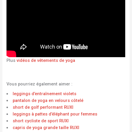
Plus
vidéos de vêtements de yoga
Vous pourriez également aimer :
leggings d’entraînement violets
pantalon de yoga en velours côtelé
short de golf performant RUXI
leggings à pattes d’éléphant pour femmes
short cycliste de sport RUXI
capris de yoga grande taille RUXI