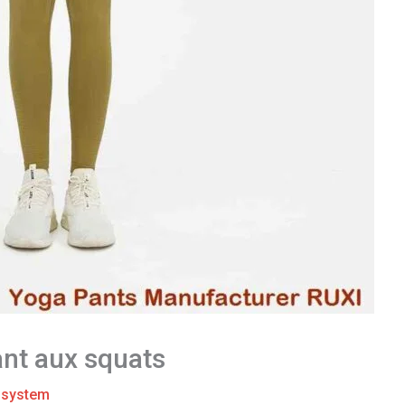
ant aux squats
r
system