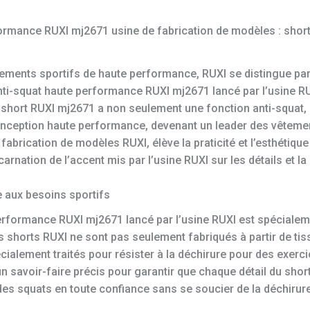
formance RUXI mj2671 usine de fabrication de modèles : shor
ements sportifs de haute performance, RUXI se distingue par 
anti-squat haute performance RUXI mj2671 lancé par l’usine R
e short RUXI mj2671 a non seulement une fonction anti-squat,
 conception haute performance, devenant un leader des vêteme
abrication de modèles RUXI, élève la praticité et l’esthétiqu
arnation de l’accent mis par l’usine RUXI sur les détails et la
 aux besoins sportifs
performance RUXI mj2671 lancé par l’usine RUXI est spécialem
es shorts RUXI ne sont pas seulement fabriqués à partir de 
ialement traités pour résister à la déchirure pour des exercic
un savoir-faire précis pour garantir que chaque détail du shor
es squats en toute confiance sans se soucier de la déchirure o