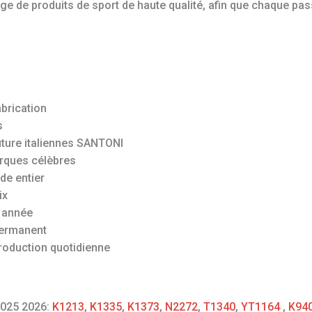
 de produits de sport de haute qualité, afin que chaque pas
abrication
s
uture italiennes SANTONI
rques célèbres
de entier
ix
 année
permanent
roduction quotidienne
2025 2026:
K1213
,
K1335
,
K1373
,
N2272
,
T1340
,
YT1164
,
K94