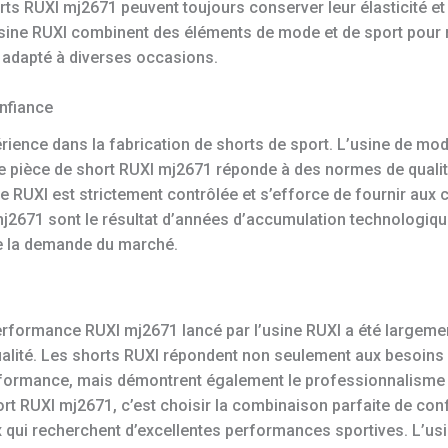
rts RUXI mj2671 peuvent toujours conserver leur élasticité et
’usine RUXI combinent des éléments de mode et de sport pour
, adapté à diverses occasions.
onfiance
ience dans la fabrication de shorts de sport. L’usine de mod
ue pièce de short RUXI mj2671 réponde à des normes de qualité
ne RUXI est strictement contrôlée et s’efforce de fournir au
j2671 sont le résultat d’années d’accumulation technologique 
 la demande du marché.
performance RUXI mj2671 lancé par l’usine RUXI a été largem
qualité. Les shorts RUXI répondent non seulement aux besoins
formance, mais démontrent également le professionnalisme de
rt RUXI mj2671, c’est choisir la combinaison parfaite de confo
x qui recherchent d’excellentes performances sportives. L’us