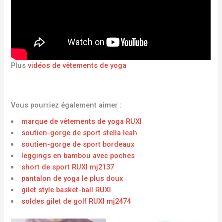
Plus
vidéos de vêtements de yoga
Vous pourriez également aimer :
marque de vêtements de yoga RUXI
soutien-gorge de sport stella leah
soutien-gorge de sport bordeaux
leggings en bambou avec poches
short de sport RUXI mj2137
pantalon de yoga le plus doux
gilet style basket-ball RUXI
soldes gilet de golf RUXI mj2474