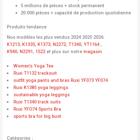
5 millions de pièces + stock permanent
20 000 pièces + capacité de production quotidienne
Produits tendance
Nos modèles les plus vendus 2024 2025 2026:
K1213
,
K1335
,
K1373
,
N2272
,
T1340
,
YT1164
,
K940
,
N2291
,
1522
et plus sur notre
magasin
.
Women’s Yoga Tee
Ruxi T1132 tracksuit
outfit yoga pants and bras Ruxi YF073 YF074
Ruxi K1385 yoga leggings
sustainable yoga leggings
Ruxi T1340 track suits
Ruxi YFO74 Sports Bra
sports bra for big bust
Catégories：