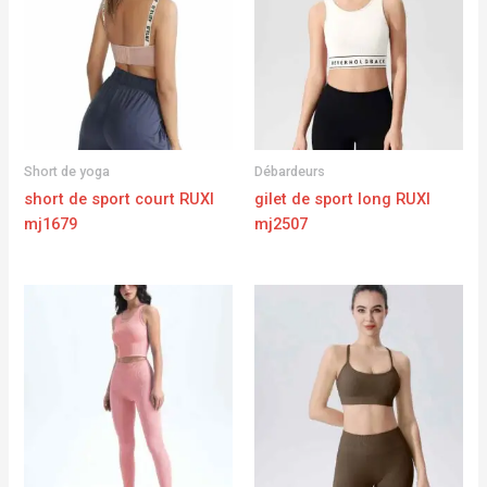
Short de yoga
Débardeurs
short de sport court RUXI
gilet de sport long RUXI
mj1679
mj2507