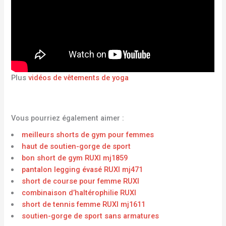
Plus
vidéos de vêtements de yoga
Vous pourriez également aimer :
meilleurs shorts de gym pour femmes
haut de soutien-gorge de sport
bon short de gym RUXI mj1859
pantalon legging évasé RUXI mj471
short de course pour femme RUXI
combinaison d’haltérophilie RUXI
short de tennis femme RUXI mj1611
soutien-gorge de sport sans armatures