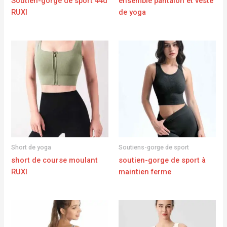
Soutien-gorge de sport 44d
ensemble pantalon et veste
RUXI
de yoga
Short de yoga
Soutiens-gorge de sport
short de course moulant
soutien-gorge de sport à
RUXI
maintien ferme