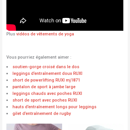
Plus
vidéos de vêtements de yoga
Vous pourriez également aimer :
soutien-gorge croisé dans le dos
leggings d’entraînement doux RUXI
short de powerlifting RUXI mj1871
pantalon de sport à jambe large
leggings chauds avec poches RUXI
short de sport avec poches RUXI
hauts d’entraînement longs pour leggings
gilet d’entraînement de rugby