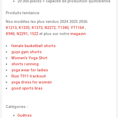
20 000 pièces + capacité de production quotidienne
Produits tendance
Nos modèles les plus vendus 2024 2025 2026:
K1213
,
K1335
,
K1373
,
N2272
,
T1340
,
YT1164
,
K940
,
N2291
,
1522
et plus sur notre
magasin
.
female basketball shorts
guys gym shorts
Women’s Yoga Shirt
shorts running
yoga wear for ladies
Ruxi T911 tracksuit
yoga dress for women
good sports bras
Catégories：
Guêtres