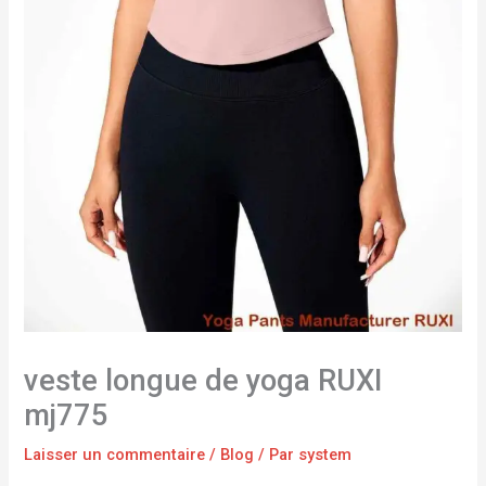
veste longue de yoga RUXI
mj775
Laisser un commentaire
/
Blog
/ Par
system