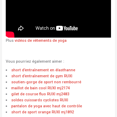
Plus
vidéos de vêtements de yoga
Vous pourriez également aimer :
short d’entraînement en élasthanne
short d’entraînement de gym RUXI
soutien-gorge de sport non rembourré
maillot de bain cool RUXI mj2174
gilet de course fluo RUXI mj2483
soldes cuissards cyclistes RUXI
pantalon de yoga avec haut de contrôle
short de sport orange RUXI mj1892