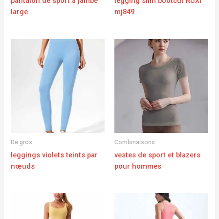
pantalon de sport à jambe
legging slim bootcut RUXI
large
mj849
De gros
Combinaisons
leggings violets teints par
vestes de sport et blazers
nœuds
pour hommes